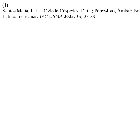
(1)
Santos Mejía, L. G.; Oviedo Céspedes, D. C.; Pérez-Lao, Ámbar; Bri
Latinoamericanas.
IPC USMA
2025
,
13
, 27-39.