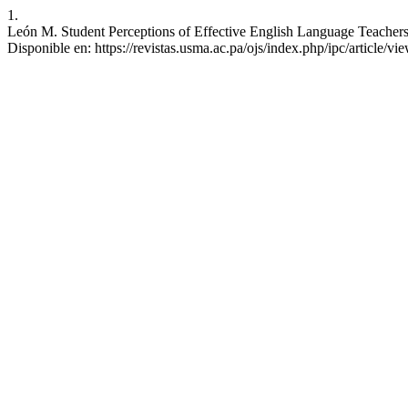
1.
León M. Student Perceptions of Effective English Language Teachers
Disponible en: https://revistas.usma.ac.pa/ojs/index.php/ipc/article/vi