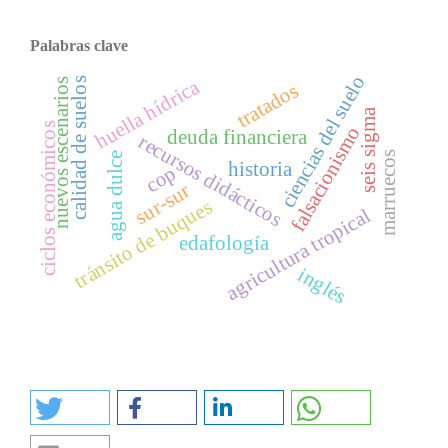
Palabras clave
ciencias del suelo
huella hídrica
calidad de suelos
nuevos escenarios
tratados
seis sigma
ciclos económicos
falsacionismo
deuda financiera
recursos didácticos
marruecos
agua dulce
historia
cop
sur-sur
tránsito de buques
agricultura tropical
edafología
inglés