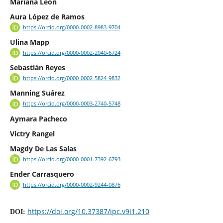
Mariana León
Aura López de Ramos
https://orcid.org/0000-0002-8983-9704
Ulina Mapp
https://orcid.org/0000-0002-2040-6724
Sebastián Reyes
https://orcid.org/0000-0002-5824-9832
Manning Suárez
https://orcid.org/0000-0003-2740-5748
Aymara Pacheco
Victry Rangel
Magdy De Las Salas
https://orcid.org/0000-0001-7392-6793
Ender Carrasquero
https://orcid.org/0000-0002-9244-0876
https://doi.org/10.37387/ipc.v9i1.210
DOI: