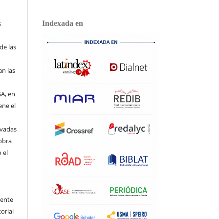
s
Indexada en
s
de las
an las
SA, en
ene el
y
ivadas
obra
 el
uente
torial