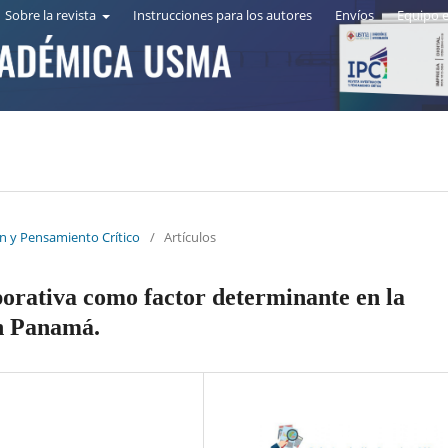
Sobre la revista
Instrucciones para los autores
Envíos
Equipo e
ón y Pensamiento Crítico
/
Artículos
orativa como factor determinante en la
en Panamá.