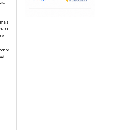
para
ima a
e las
a y
umento
dad