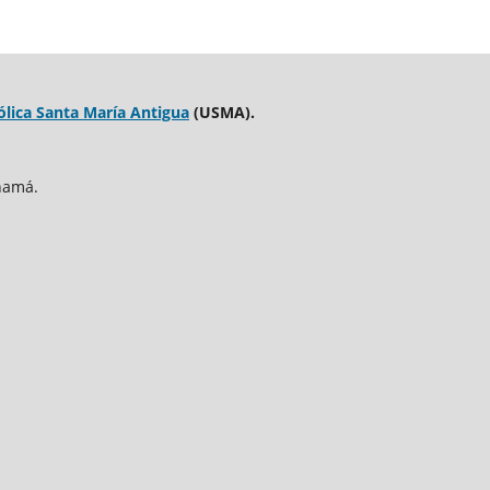
ólica Santa María Antigua
(USMA).
namá.