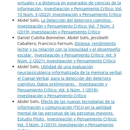
virtuales y a distancia en posgrados de ciencias de la
información
,
Investigación y Pensamiento Crítico: Vol.
10 Núm. 3 (2022): Investigación y Pensamiento Crítico
Abdel Solís,
La Detección del deterioro cognitivo
,
Investigación y Pensamiento Crítico: Vol. 7 Núm. 3
(2019): Investigación y Pensamiento Crítico
Daniel Cubilla-Bonnetier, Abdel Solís, Jessibeth
Caballero, Francisco Farnum,
Dislexia, rendimiento
lector y su relación con la inequidad y el desempeño
escolar
,
Investigación y Pensamiento Crítico: Vol. 9
Núm. 2 (2021): Investigación y Pensamiento Crítico
Abdel Solís,
Utilidad de una evaluación
neuropsicológica informatizada de la memoria verbal,
el Cogval-Verbal, para la detección del deterioro
cognitivo. Datos preliminares.
,
Investigación y
Pensamiento Crítico: Vol. 6 Núm. 1 (2018):
Investigación y Pensamiento Crítico
Abdel Solís,
Efecto de las nuevas tecnologías de la
información y comunicación (TICs) en la agilidad
mental de las personas de las personas mayores.
Estudio Piloto
,
Investigación y Pensamiento Crítico:
Vol. 3 Núm. 3 (2015): Investigación y Pensamiento