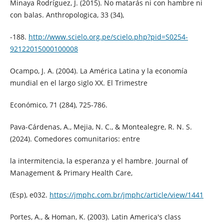
Minaya Rodríguez, J. (2015). No matarás ni con hambre ni
con balas. Anthropologica, 33 (34),
-188.
http://www.scielo.org.pe/scielo.php?pid=S0254-
92122015000100008
Ocampo, J. A. (2004). La América Latina y la economía
mundial en el largo siglo XX. El Trimestre
Económico, 71 (284), 725-786.
Pava-Cárdenas, A., Mejia, N. C., & Montealegre, R. N. S.
(2024). Comedores comunitarios: entre
la intermitencia, la esperanza y el hambre. Journal of
Management & Primary Health Care,
(Esp), e032.
https://jmphc.com.br/jmphc/article/view/1441
Portes, A., & Homan, K. (2003). Latin America's class