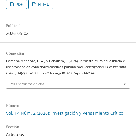
PDF
HTML
Publicado
2026-05-02
Cómo citar
Córdoba Mendoza, P. A., & Caballero, J. (2026). Infraestructura del cuidado y
reciprocidad en comedores católicos panameños.
Investigación Y Pensamiento
Crítico
,
14
(2), 01–19. https://doi.org/10.37387/ipc.v14i2.445
Más formatos de cita
Número
Vol. 14 Núm. 2 (2026): Investigación y Pensamiento Crítico
Sección
Artículos