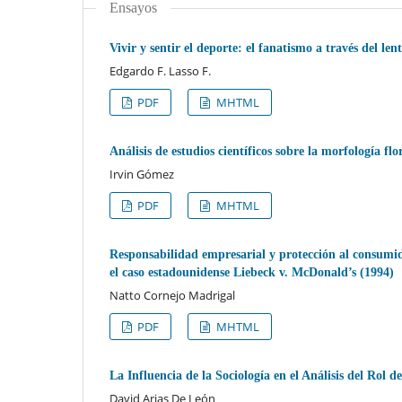
Ensayos
Vivir y sentir el deporte: el fanatismo a través del len
Edgardo F. Lasso F.
PDF
MHTML
Análisis de estudios científicos sobre la morfología f
Irvin Gómez
PDF
MHTML
Responsabilidad empresarial y protección al consumi
el caso estadounidense Liebeck v. McDonald’s (1994)
Natto Cornejo Madrigal
PDF
MHTML
La Influencia de la Sociología en el Análisis del Rol 
David Arias De León