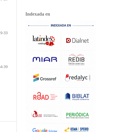
Indexada en
29-33
34-39