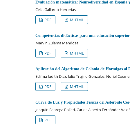
Evaluación matemática: Neurodiversidad en España 
Celia Gallardo Herrerías
PDF
MHTML
Competencias didácticas para una educación superior 
Marvin Zulema Mendoza
PDF
MHTML
Aplicación del Algoritmo de Colonia de Hormigas al
Edilma Judith Díaz, Julio Trujillo-González; Noriel Cos
PDF
MHTML
Curva de Luz y Propiedades Físicas del Asteroide Cer
Joaquín Fabrega Polleri, Carlos Alberto Fernández Val
PDF