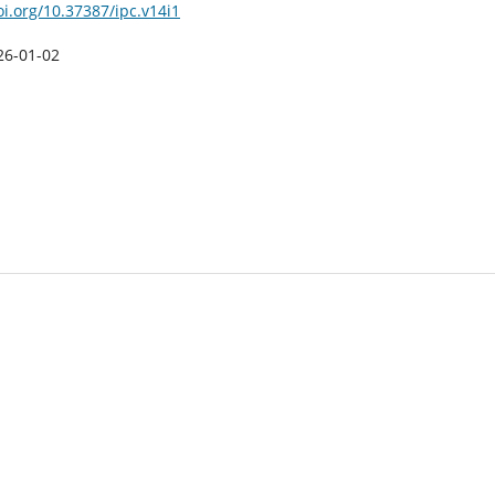
oi.org/10.37387/ipc.v14i1
26-01-02