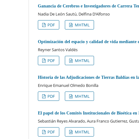
Ganancia de Cerebros e Investigadores de Carrera 
Nadia De León Sautú, Delfina D’Alfonso
PDF
MHTML
Optimización del espacio y calidad de vida mediante 
Reyner Santos Valdés
PDF
MHTML
Historia de las Adjudicaciones de Tierras Baldías en l
Enrique Emanuel Olmedo Bonilla
PDF
MHTML
El papel de los Comités Institucionales de Bioética en
Sebastián Reyes Alvarado, Aura Franco Gutierrez, Gus
PDF
MHTML