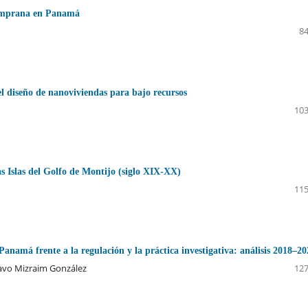
Temprana en Panamá
84
el diseño de nanoviviendas para bajo recursos
103
as Islas del Golfo de Montijo (siglo XIX-XX)
115
 Panamá frente a la regulación y la práctica investigativa: análisis 2018–2
tavo Mizraim González
127