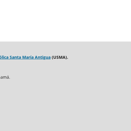
ólica Santa María Antigua
(USMA).
namá.