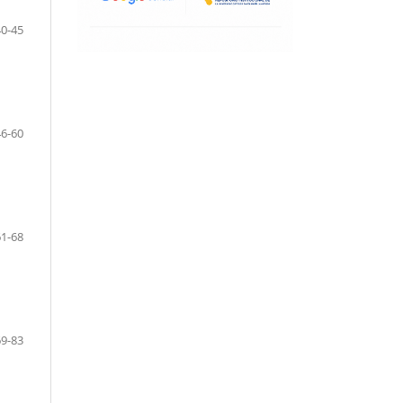
40-45
46-60
61-68
69-83