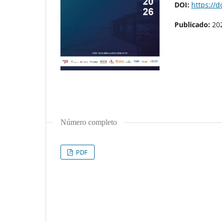
DOI:
https://d
Publicado:
20
Número completo
PDF