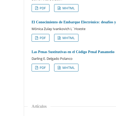
PDF
MHTML
El Conocimiento de Embarque Electrónico: desafíos 
Mónica Zulay Ivankovich L´Hoeste
PDF
MHTML
Las Penas Sustitutivas en el Código Penal Panameño
Darling E. Delgado Polanco
PDF
MHTML
Artículos